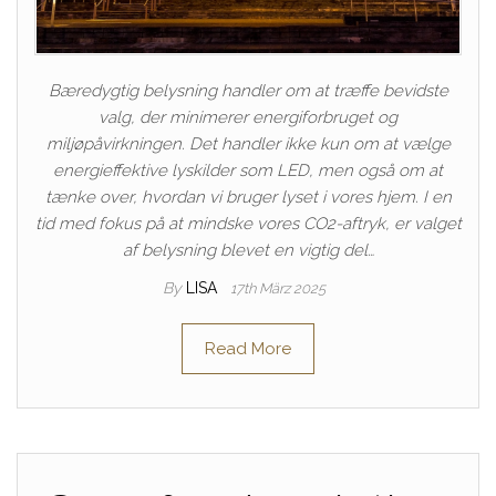
Bæredygtig belysning handler om at træffe bevidste
valg, der minimerer energiforbruget og
miljøpåvirkningen. Det handler ikke kun om at vælge
energieffektive lyskilder som LED, men også om at
tænke over, hvordan vi bruger lyset i vores hjem. I en
tid med fokus på at mindske vores CO2-aftryk, er valget
af belysning blevet en vigtig del…
By
LISA
17th März 2025
Read More