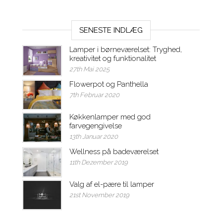
SENESTE INDLÆG
Lamper i børneværelset: Tryghed,
kreativitet og funktionalitet
27th Mai 2025
Flowerpot og Panthella
7th Februar 2020
Køkkenlamper med god
farvegengivelse
13th Januar 2020
Wellness på badeværelset
11th Dezember 2019
Valg af el-pære til lamper
21st November 2019