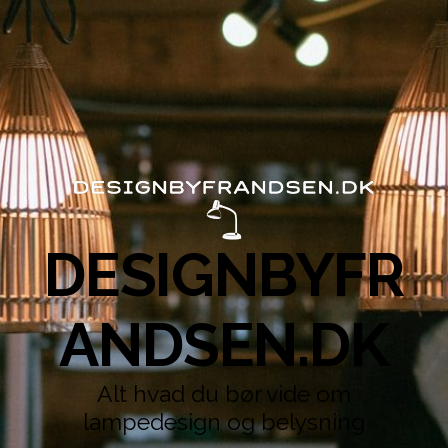
DESIGNBYFR
ANDSEN.DK
Alt hvad du bør vide om
lampedesign og belysning