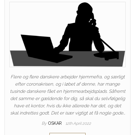
Flere og flere danskere arbejder hjemmefra, og særligt
efter coronakrisen, og i løbet af denne, har mange
tusinde danskere fået en hjemmearbejdsplads. Såfremt
det samme er gældende for dig, så skal du selvfølgelig
have et kontor, hvis du ikke allerede har det, og det
skal indrettes godt. Det er især vigtigt at få nogle gode…
By
OSKAR
12th April 2022