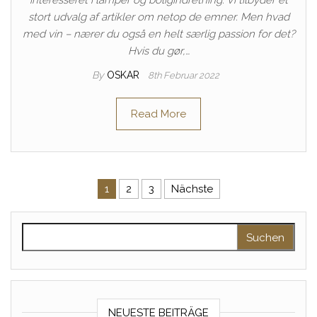
interesseret i lamper og boligindretning. Vi tilbyder et
stort udvalg af artikler om netop de emner. Men hvad
med vin – nærer du også en helt særlig passion for det?
Hvis du gør,…
By
OSKAR
8th Februar 2022
Read More
Seitennummerierung der Beitr
1
2
3
Nächste
Suche nach:
NEUESTE BEITRÄGE