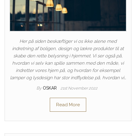
Her på siden beskæftiger vi os ikke alene med
indretning af boligen, design og lækre produkter til at
skabe den rette belysning i hjemmet. Vi ser også på,
hvordan vi selv kan spille sammen med den måde, vi
indretter vores hjem på, og hvordan for eksempel
lamper og lysdesign har stor indflydelse på, hvordan vi…
By
OSKAR
21st November 2022
Read More